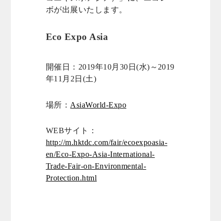
ボが出展いたします。
Eco Expo Asia
開催日：2019年10月30日(水)～2019
年11月2日(土)
場所：
AsiaWorld-Expo
WEBサイト：
http://m.hktdc.com/fair/ecoexpoasia-
en/Eco-Expo-Asia-International-
Trade-Fair-on-Environmental-
Protection.html