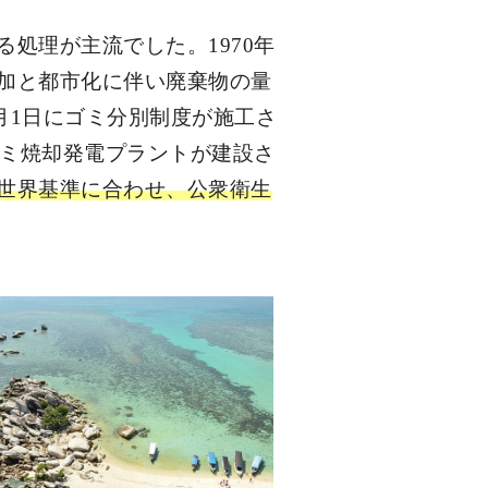
処理が主流でした。1970年
加と都市化に伴い廃棄物の量
9月1日にゴミ分別制度が施工さ
ゴミ焼却発電プラントが建設さ
世界基準に合わせ、公衆衛生