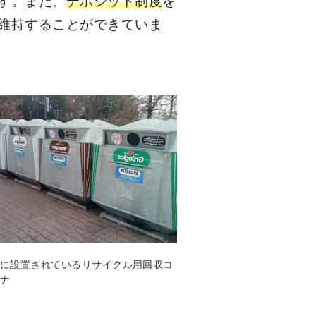
す。また、
デポジット制度
を
維持することができていま
に設置されているリサイクル用回収コ
ナ