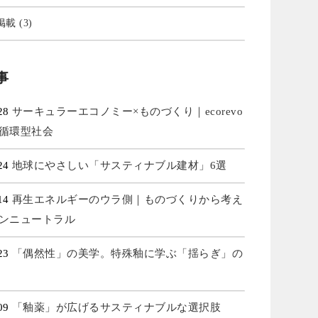
載 (3)
事
.28
サーキュラーエコノミー×ものづくり｜ecorevo
循環型社会
.24
地球にやさしい「サスティナブル建材」6選
.14
再生エネルギーのウラ側｜ものづくりから考え
ンニュートラル
.23
「偶然性」の美学。特殊釉に学ぶ「揺らぎ」の
.09
「釉薬」が広げるサスティナブルな選択肢