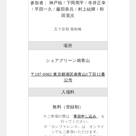
参加者： 神戸暁 / 下岡周平 / 寺井正幸
/ 平田一久 / 藤田恭兵 / 村上結輝 / 和
田英次
五十音順 敬称略
場所
シェアグリーン南青山
〒107-0062 東京都港区南青山1丁目12番
32号
入場料
無料（登録制）
※ご来場の際は「
事前申し込み
」を
行ってください。
※「カンファレンス」は、オンライ
ンでもご参加いただけます。