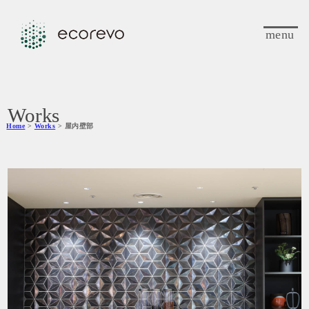
menu
Works
Home
>
Works
> 屋内壁部