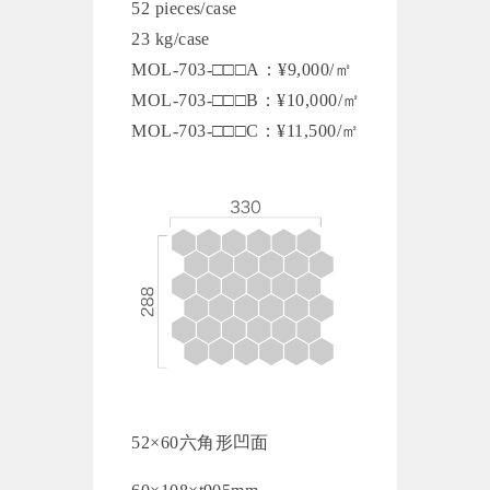
52 pieces/case
23 kg/case
MOL-703-□□□A：¥9,000/㎡
MOL-703-□□□B：¥10,000/㎡
MOL-703-□□□C：¥11,500/㎡
52×60六角形凹面