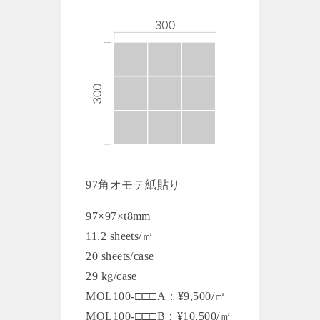
97角オモテ紙貼り
97×97×t8mm
11.2 sheets/㎡
20 sheets/case
29 kg/case
MOL100-□□□A：¥9,500/㎡
MOL100-□□□B：¥10,500/㎡