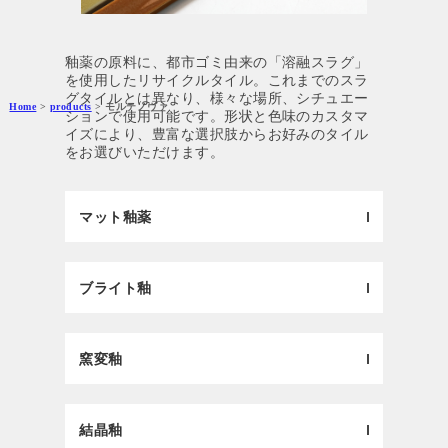
釉薬の原料に、都市ゴミ由来の「溶融スラグ」
を使用したリサイクルタイル。これまでのスラ
グタイルとは異なり、様々な場所、シチュエー
Home
>
products
> モルテノヴァ
ションで使用可能です。形状と色味のカスタマ
イズにより、豊富な選択肢からお好みのタイル
をお選びいただけます。
マット釉薬
ブライト釉
窯変釉
結晶釉