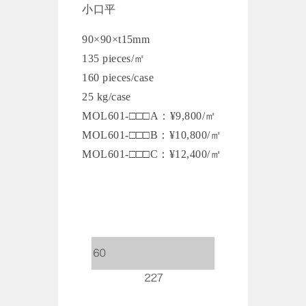
小口平
90×90×t15mm
135 pieces/㎡
160 pieces/case
25 kg/case
MOL601-□□□A：¥9,800/㎡
MOL601-□□□B：¥10,800/㎡
MOL601-□□□C：¥12,400/㎡