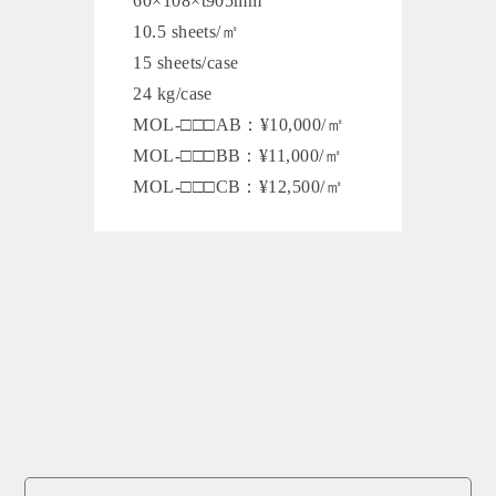
60×108×t905mm
10.5 sheets/㎡
15 sheets/case
24 kg/case
MOL-□□□AB：¥10,000/㎡
MOL-□□□BB：¥11,000/㎡
MOL-□□□CB：¥12,500/㎡