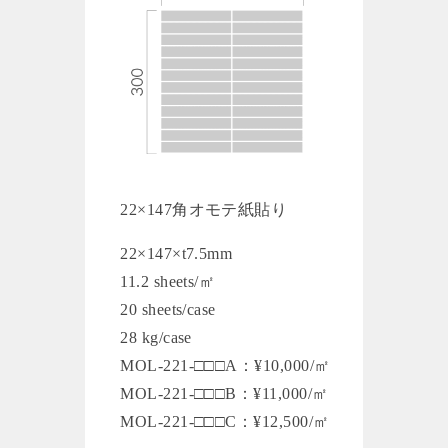
22×147角オモテ紙貼り
22×147×t7.5mm
11.2 sheets/㎡
20 sheets/case
28 kg/case
MOL-221-□□□A：¥10,000/㎡
MOL-221-□□□B：¥11,000/㎡
MOL-221-□□□C：¥12,500/㎡