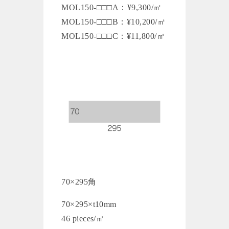
MOL150-□□□A：¥9,300/㎡
MOL150-□□□B：¥10,200/㎡
MOL150-□□□C：¥11,800/㎡
70×295角
70×295×t10mm
46 pieces/㎡