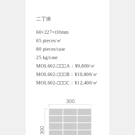
二丁掛
60×227×t10mm
65 pieces/㎡
80 pieces/case
25 kg/case
MOL602-□□□A：¥9,800/㎡
MOL602-□□□B：¥10,800/㎡
MOL602-□□□C：¥12,400/㎡