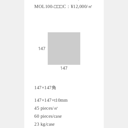
MOL100-□□□C：¥12,000/㎡
147×147角
147×147×t10mm
45 pieces/㎡
60 pieces/case
23 kg/case