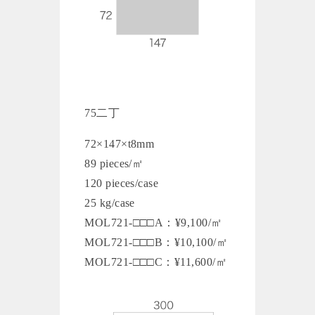
75二丁
72×147×t8mm
89 pieces/㎡
120 pieces/case
25 kg/case
MOL721-□□□A：¥9,100/㎡
MOL721-□□□B：¥10,100/㎡
MOL721-□□□C：¥11,600/㎡