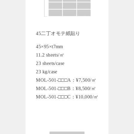
45二丁オモテ紙貼り
45×95×t7mm
11.2 sheets/㎡
23 sheets/case
23 kg/case
MOL-501-□□□A：¥7,500/㎡
MOL-501-□□□B：¥8,500/㎡
MOL-501-□□□C：¥10,000/㎡