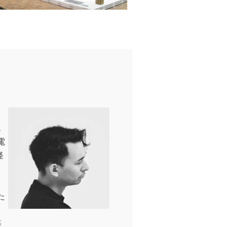
ス
家電
経
た
等