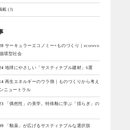
載 (3)
事
.28
サーキュラーエコノミー×ものづくり｜ecorevo
循環型社会
.24
地球にやさしい「サスティナブル建材」6選
.14
再生エネルギーのウラ側｜ものづくりから考え
ンニュートラル
.23
「偶然性」の美学。特殊釉に学ぶ「揺らぎ」の
.09
「釉薬」が広げるサスティナブルな選択肢